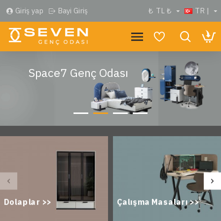
Giriş yap
Bayi Giriş
₺
TL ₺
TR |
Space7 Genç Odası
Dolaplar >>
Çalışma Masaları >>