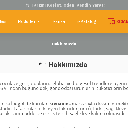
Tarzını Keşfet, Odanı Kendin Yarat!
ası
Modüller
Ranza
E-Katalog
ODAN
Hakkımızda
Hakkımızda
, çocuk ve genç odalarına global ve bölgesel trendlere uygun 
006 yılından bugüne dek; genç odası ürünlerini tüketicileri
lında İnegöl'de kurulan
markasıyla devam etmekte
SEVEN KIDS
adır. Tasarımları etkileyen faktörler; öncü, farklı, sağlıklı v
cak hammadde de ise ilk tercih sağlıklı ve kaliteli olmasıdır.