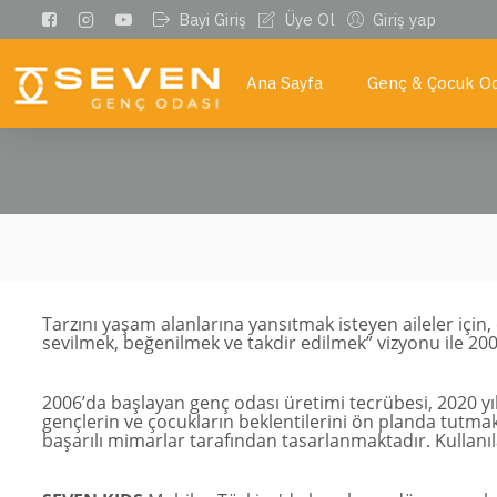
Bayi Giriş
Üye Ol
Giriş yap
Ana Sayfa
Genç & Çocuk Od
Tarzını yaşam alanlarına yansıtmak isteyen aileler için
sevilmek, beğenilmek ve takdir edilmek” vizyonu ile 2
2006’da başlayan genç odası üretimi tecrübesi, 2020 yı
gençlerin ve çocukların beklentilerini ön planda tutmakt
başarılı mimarlar tarafından tasarlanmaktadır. Kullanıla