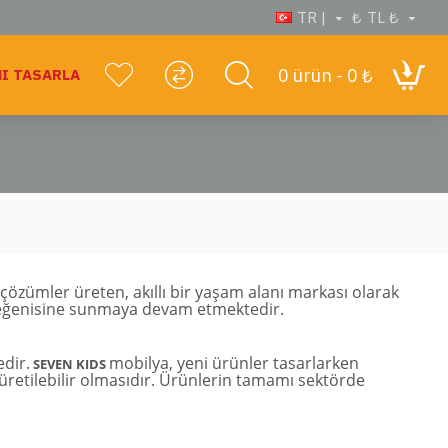
TR |
₺
TL ₺
0 ürün - 0 ₺
I TASARLA
çözümler üreten, akıllı bir yaşam alanı markası olarak
n beğenisine sunmaya devam etmektedir.
dir.
mobilya, yeni ürünler tasarlarken
SEVEN KIDS
e üretilebilir olmasıdır. Ürünlerin tamamı sektörde