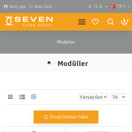
Giriş yap
Bayi Giriş
₺
TL ₺
TR |
Modüller
Modüller
Önceki Ürünleri Yükle