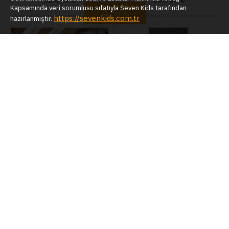
Kapsamında veri sorumlusu sıfatıyla Seven Kids tarafından
Filtre
https://sevenkids.com.tr
hazırlanmıştır.
Osaka Başlıklı Karyola
Petra Başlıklı Karyola
20.761 ₺
12.044 ₺
Gize 3 Kapılı Dolap
İskenderiye Çalışma Masası