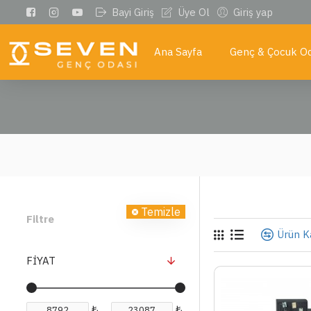
Bayi Giriş
Üye Ol
Giriş yap
Ana Sayfa
Genç & Çocuk Od
Temizle
Filtre
Ürün Ka
FIYAT
₺
₺