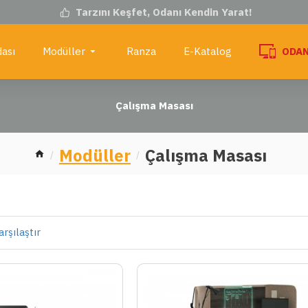
Tarzını Keşfet, Odanı Kendin Yarat!
ası
Modüller
Ranza
E-Katalog
ODAN
Çalışma Masası
Modüller
Çalışma Masası
rşılaştır