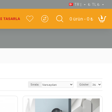
TR |
₺
TL ₺
0 ürün - 0 ₺
I TASARLA
Sırala:
Göster: