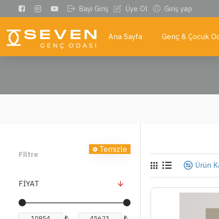
Bayi Giriş
Üye Ol
Giriş yap
Ana Sayfa
Genç & Çocuk Od
Temizle
Filtre
Ürün Ka
FIYAT
₺
₺