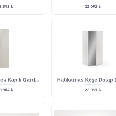
8.891 ₺
22.092 ₺
Halikarnas Tek Kapılı Gardrop (Aynasız Kapaklı)
0.954 ₺
22.031 ₺