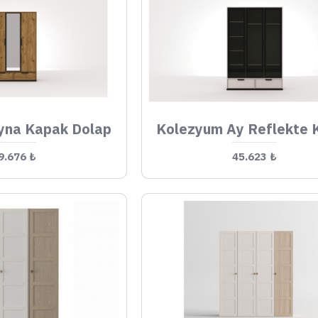
yna Kapak Dolap
9.676 ₺
45.623 ₺