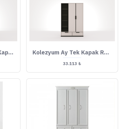
Kolezyum Ay Reflekte Kapak Dolap
Kolezyum Ay Tek Kapak Reflekte Dolap
33.113 ₺