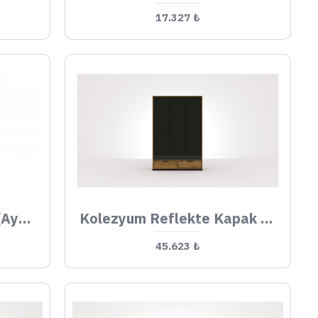
17.327 ₺
Halikarnas Köşe Dolap (Ayna Kapaklı)
Kolezyum Reflekte Kapak Dolap
45.623 ₺