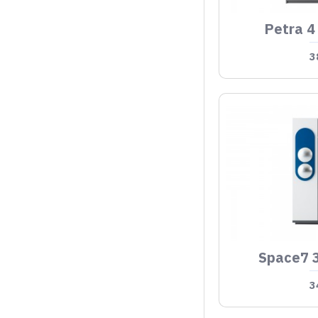
Petra 4
3
Space7 3
3