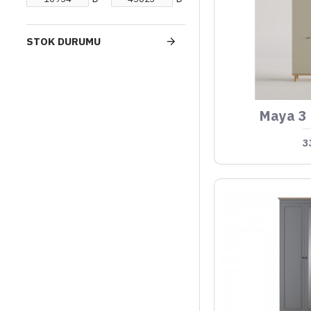
STOK DURUMU
Maya 3 
3