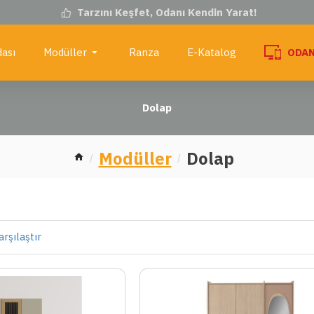
Tarzını Keşfet, Odanı Kendin Yarat!
ası
Modüller
Ranza
E-Katalog
ODAN
Dolap
Modüller
Dolap
rşılaştır