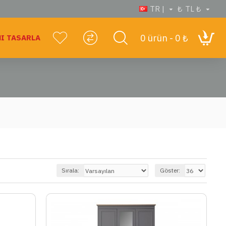
TR |
₺
TL ₺
0 ürün - 0 ₺
I TASARLA
Sırala:
Göster: