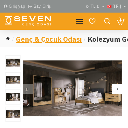
Giriş yap
Bayi Giriş
₺
TL ₺
TR |
Genç & Çocuk Odası
Kolezyum G