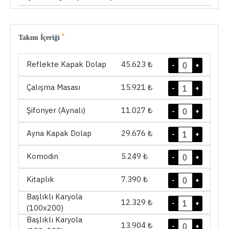
Takım İçeriği
Reflekte Kapak Dolap
45.623 ₺
-
+
Çalışma Masası
15.921 ₺
-
+
Şifonyer (Aynalı)
11.027 ₺
-
+
Ayna Kapak Dolap
29.676 ₺
-
+
Komodin
5.249 ₺
-
+
Kitaplık
7.390 ₺
-
+
Başlıklı Karyola
12.329 ₺
-
+
(100x200)
Başlıklı Karyola
13.904 ₺
-
+