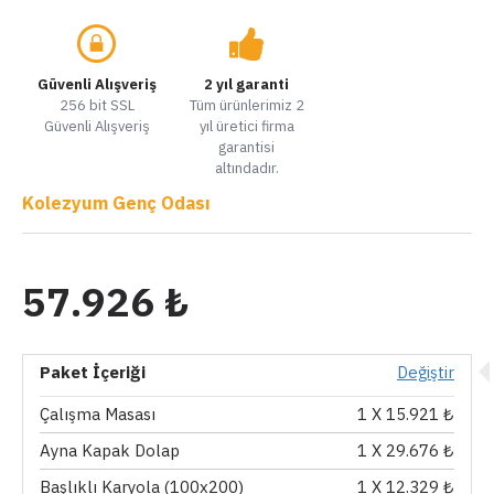
Güvenli Alışveriş
2 yıl garanti
256 bit SSL
Tüm ürünlerimiz 2
Güvenli Alışveriş
yıl üretici firma
garantisi
altındadır.
Kolezyum Genç Odası
57.926 ₺
Paket İçeriği
Değiştir
Çalışma Masası
1
X 15.921 ₺
Ayna Kapak Dolap
1
X 29.676 ₺
Başlıklı Karyola (100x200)
1
X 12.329 ₺