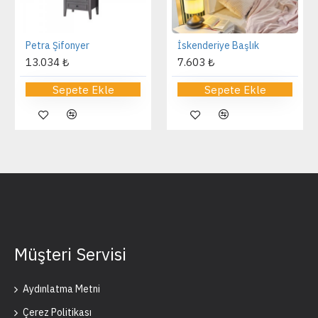
Petra Şifonyer
İskenderiye Başlık
13.034 ₺
7.603 ₺
Sepete Ekle
Sepete Ekle
Müşteri Servisi
Aydınlatma Metni
Çerez Politikası