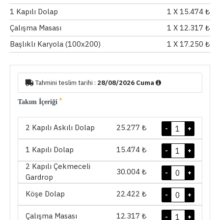
1 Kapılı Dolap
1
X 15.474 ₺
Çalışma Masası
1
X 12.317 ₺
Başlıklı Karyola (100x200)
1
X 17.250 ₺
Tahmini teslim tarihi :
28/08/2026 Cuma
Takım İçeriği
2 Kapılı Askılı Dolap
25.277 ₺
-
+
1 Kapılı Dolap
15.474 ₺
-
+
2 Kapılı Çekmeceli
30.004 ₺
-
+
Gardrop
Köşe Dolap
22.422 ₺
-
+
Çalışma Masası
12.317 ₺
-
+