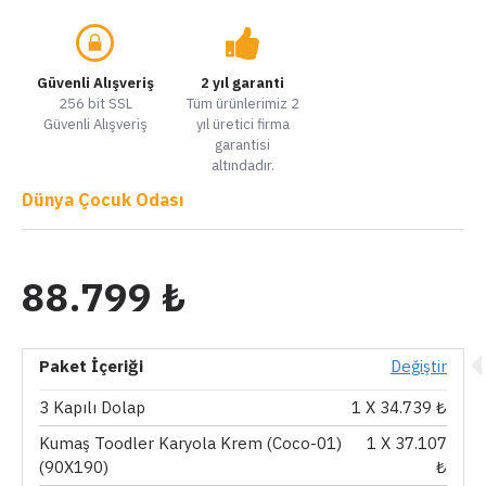
Güvenli Alışveriş
2 yıl garanti
256 bit SSL
Tüm ürünlerimiz 2
Güvenli Alışveriş
yıl üretici firma
garantisi
altındadır.
Dünya Çocuk Odası
88.799 ₺
Paket İçeriği
Değiştir
3 Kapılı Dolap
1
X 34.739 ₺
Kumaş Toodler Karyola Krem (Coco-01)
1
X 37.107
(90X190)
₺