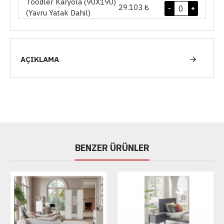
Toodler Karyola (90X190)
29.103 ₺
-
+
(Yavru Yatak Dahil)
AÇIKLAMA
BENZER ÜRÜNLER