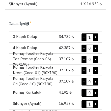
Şifonyer (Aynalı)
1
X 16.953 ₺
Takım İçeriği
3 Kapılı Dolap
34.739 ₺
-
+
4 Kapılı Dolap
42.387 ₺
-
+
Kumaş Toodler Karyola
Toz Pembe (Coco-06)
37.107 ₺
-
+
(90X190)
Kumaş Toodler Karyola
37.107 ₺
-
+
Krem (Coco-01) (90X190)
Kumaş Toodler Karyola
37.107 ₺
-
+
Gri (Coco-10) (90X190)
Kumaş Korkuluk
4.191 ₺
-
+
Şifonyer (Aynalı)
16.953 ₺
-
+