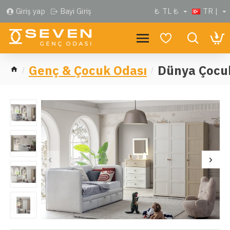
Giriş yap
Bayi Giriş
₺
TL ₺
TR |
Genç & Çocuk Odası
Dünya Çocu