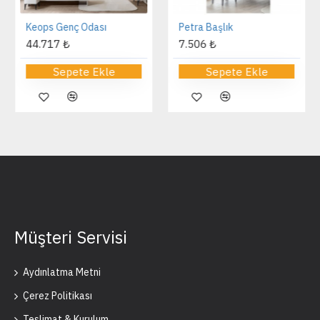
Keops Genç Odası
Petra Başlık
44.717 ₺
7.506 ₺
Sepete Ekle
Sepete Ekle
Müşteri Servisi
Aydınlatma Metni
Çerez Politikası
Teslimat & Kurulum