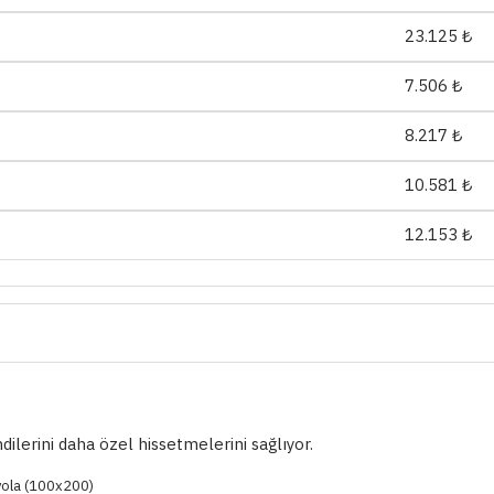
23.125 ₺
7.506 ₺
8.217 ₺
10.581 ₺
12.153 ₺
ilerini daha özel hissetmelerini sağlıyor.
ryola (100x200)