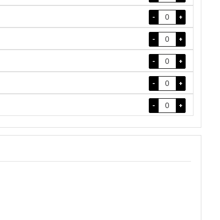
-
+
-
+
-
+
-
+
-
+