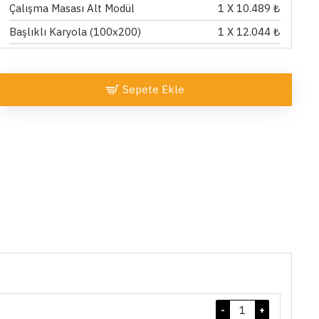
Çalışma Masası Alt Modül
1
X 10.489 ₺
Başlıklı Karyola (100x200)
1
X 12.044 ₺
Sepete Ekle
-
+