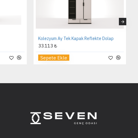
ra 4 Kapılı Dolap
Aura Başlık
.051 ₺
9.324 ₺
epete Ekle
Sepete Ekle