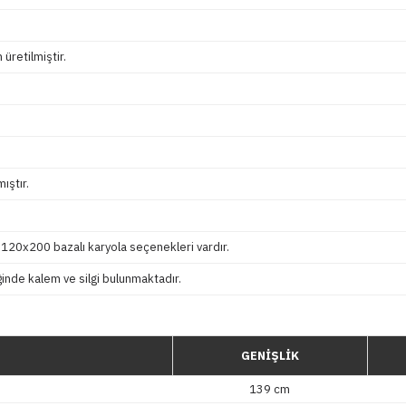
üretilmiştir.
ıştır.
120x200 bazalı karyola seçenekleri vardır.
ğinde kalem ve silgi bulunmaktadır.
GENİŞLİK
139 cm