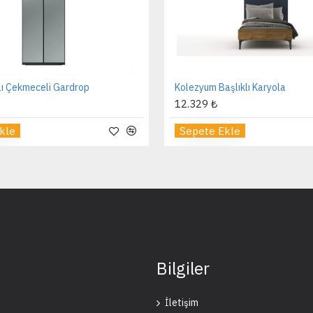
Kolezyum Ay Genç Odası
Pet
61.363 ₺
38
Sepete Ekle
S
Bilgiler
İletişim