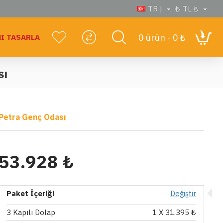
TR |
₺
TL ₺
0 ürün - 0 ₺
I TASARLA
sı
Petra Genç Odası
53.928 ₺
Paket İçeriği
Değiştir
3 Kapılı Dolap
1
X 31.395 ₺