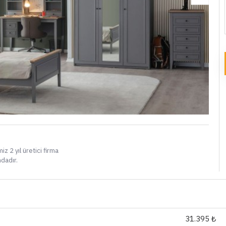
i
iz 2 yıl üretici firma
ndadır.
31.395 ₺