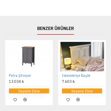
BENZER ÜRÜNLER
Petra Şifonyer
İskenderiye Başlık
13.034 ₺
7.603 ₺
Sepete Ekle
Sepete Ekle