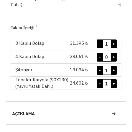
Dahil)
₺
Takım İçeriği
3 Kapılı Dolap
31.395 ₺
-
+
4 Kapılı Dolap
38.051 ₺
-
+
Şifonyer
13.034 ₺
-
+
Toodler Karyola (90X190)
24.602 ₺
-
+
(Yavru Yatak Dahil)
AÇIKLAMA