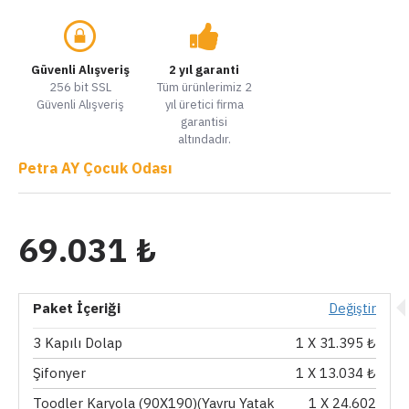
Güvenli Alışveriş
2 yıl garanti
256 bit SSL
Tüm ürünlerimiz 2
Güvenli Alışveriş
yıl üretici firma
garantisi
altındadır.
Petra AY Çocuk Odası
69.031 ₺
Paket İçeriği
Değiştir
3 Kapılı Dolap
1
X 31.395 ₺
Şifonyer
1
X 13.034 ₺
Toodler Karyola (90X190)(Yavru Yatak
1
X 24.602