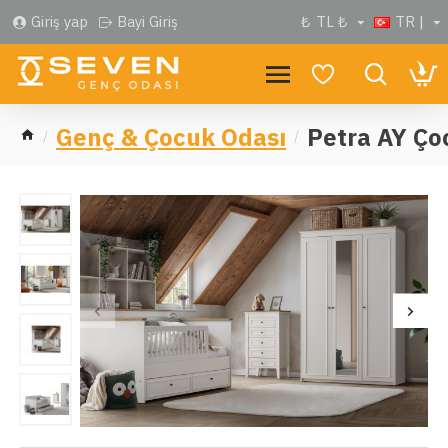
Giriş yap
Bayi Giriş
₺
TL ₺
TR |
Genç & Çocuk Odası
Petra AY Ço