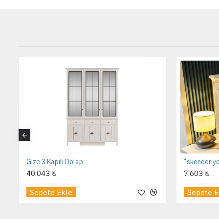
Gize 3 Kapılı Dolap
İskenderiye
40.043 ₺
7.603 ₺
Sepete Ekle
Sepete E