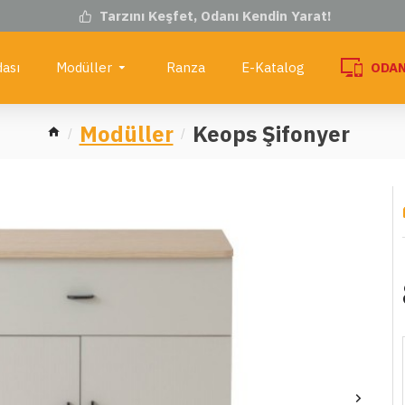
Tarzını Keşfet, Odanı Kendin Yarat!
ası
Modüller
Ranza
E-Katalog
ODAN
Modüller
Keops Şifonyer