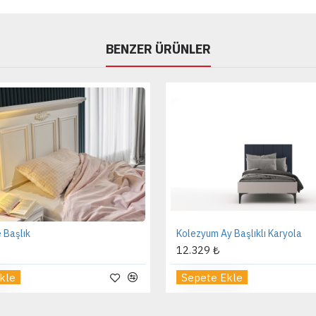
BENZER ÜRÜNLER
 Başlık
Kolezyum Ay Başlıklı Karyola
12.329 ₺
kle
Sepete Ekle