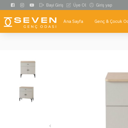
Bayi Giriş
Üye Ol
Giriş yap
Ana Sayfa
Genç & Çocuk Od