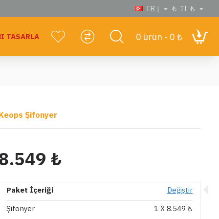
TR |
₺
TL ₺
0 ürün - 0 ₺
I TASARLA
Keops Şifonyer
8.549 ₺
Paket İçeriği
Değiştir
Şifonyer
1
X 8.549 ₺