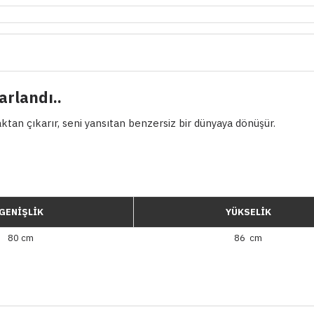
arlandı..
an çıkarır, seni yansıtan benzersiz bir dünyaya dönüşür.
GENİŞLİK
YÜKSELİK
80 cm
86 cm