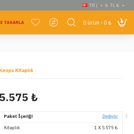
TR |
₺
TL ₺
0 ürün - 0 ₺
I TASARLA
Keops Kitaplık
5.575 ₺
Paket İçeriği
Değiştir
Kitaplık
1
X 5.575 ₺