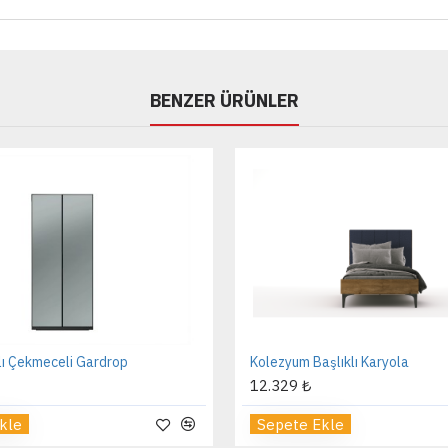
BENZER ÜRÜNLER
lı Çekmeceli Gardrop
Kolezyum Başlıklı Karyola
12.329 ₺
kle
Sepete Ekle