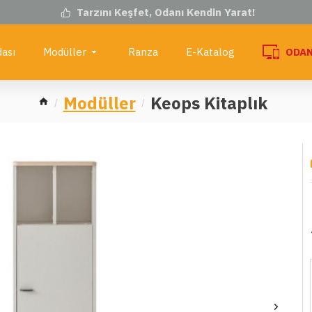
Tarzını Keşfet, Odanı Kendin Yarat!
ası
Modüller
Ranza
E-Katalog
ODAN
Modüller
Keops Kitaplık