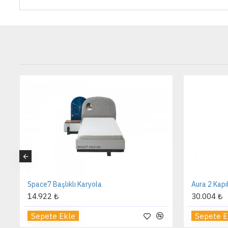
Space7 Başlıklı Karyola
Aura 2 Kapı
14.922 ₺
30.004 ₺
Sepete Ekle
Sepete E