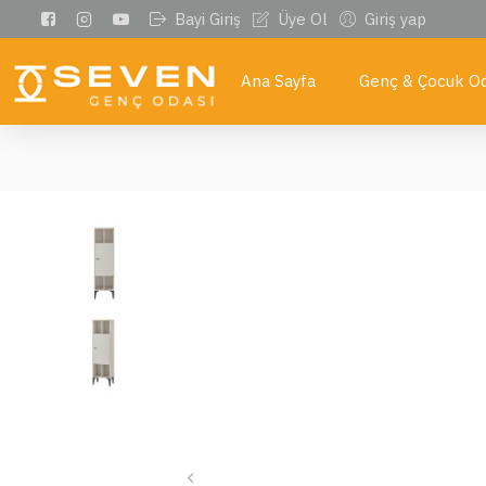
Bayi Giriş
Üye Ol
Giriş yap
Ana Sayfa
Genç & Çocuk Od