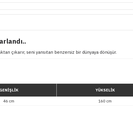
arlandı..
an çıkarır, seni yansıtan benzersiz bir dünyaya dönüşür.
GENİŞLİK
YÜKSELİK
46 cm
160 cm