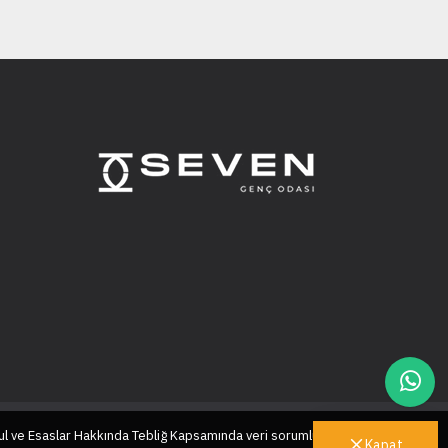
ul ve Esaslar Hakkında Tebliğ Kapsamında veri sorumlusu sıfatıyla
Kapat