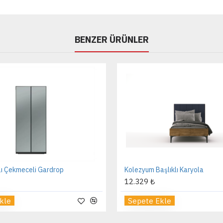
BENZER ÜRÜNLER
lı Çekmeceli Gardrop
Kolezyum Başlıklı Karyola
12.329 ₺
kle
Sepete Ekle