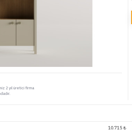
i
iz 2 yıl üretici firma
ndadır.
10.715 ₺