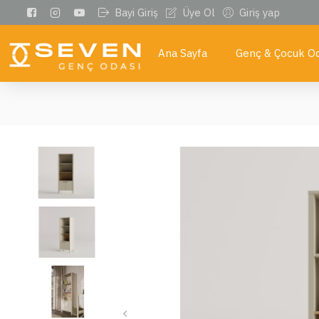
Bayi Giriş
Üye Ol
Giriş yap
Ana Sayfa
Genç & Çocuk Od