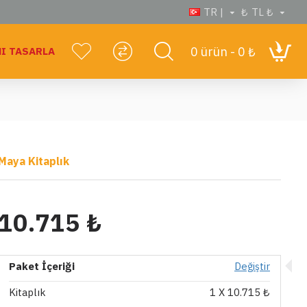
TR |
₺
TL ₺
0 ürün - 0 ₺
I TASARLA
Maya Kitaplık
10.715 ₺
Paket İçeriği
Değiştir
Kitaplık
1
X 10.715 ₺