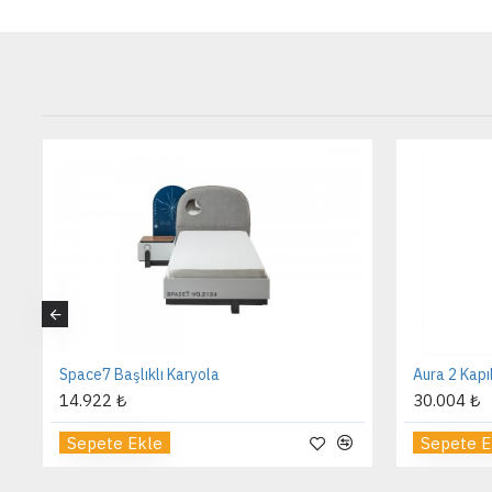
Space7 Başlıklı Karyola
Aura 2 Kapı
14.922 ₺
30.004 ₺
Sepete Ekle
Sepete E