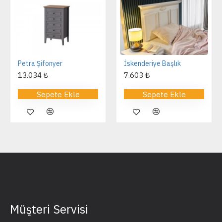
Petra Şifonyer
İskenderiye Başlık
13.034 ₺
7.603 ₺
Sepete Ekle
Sepete Ekle
Müşteri Servisi