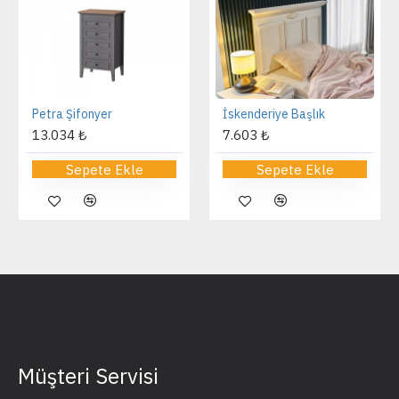
Petra Şifonyer
İskenderiye Başlık
13.034 ₺
7.603 ₺
Sepete Ekle
Sepete Ekle
Müşteri Servisi