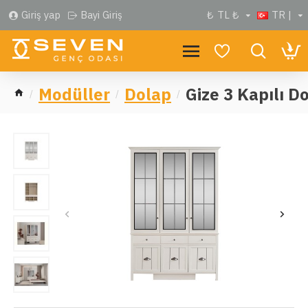
Giriş yap
Bayi Giriş
₺
TL ₺
TR |
Modüller
Dolap
Gize 3 Kapılı D