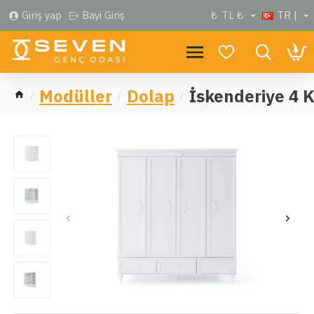
Giriş yap
Bayi Giriş
₺
TL ₺
TR |
Modüller
Dolap
İskenderiye 4 K