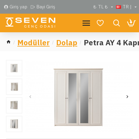
Giriş yap
Bayi Giriş
₺
TL ₺
TR |
Modüller
Dolap
Petra AY 4 Kapı