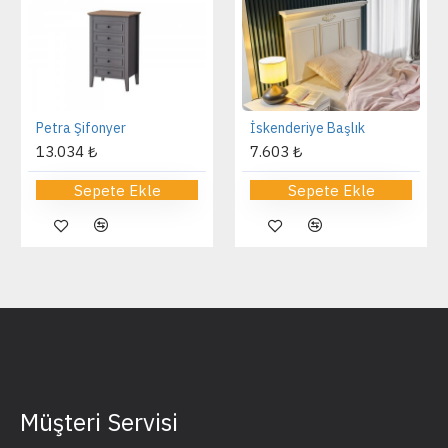
Petra Şifonyer
İskenderiye Başlık
13.034 ₺
7.603 ₺
Sepete Ekle
Sepete Ekle
Müşteri Servisi