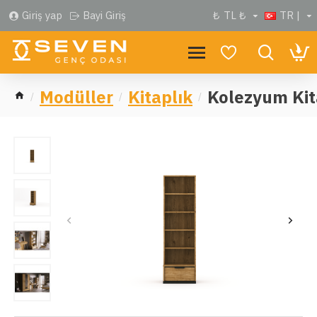
Giriş yap
Bayi Giriş
₺
TL ₺
TR |
Modüller
Kitaplık
Kolezyum Kit