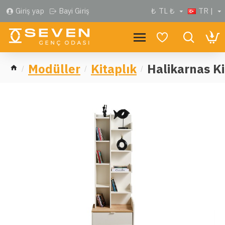
Giriş yap
Bayi Giriş
₺
TL ₺
TR |
Modüller
Kitaplık
Halikarnas Ki