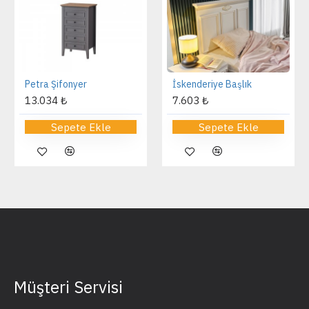
Petra Şifonyer
İskenderiye Başlık
13.034 ₺
7.603 ₺
Sepete Ekle
Sepete Ekle
Müşteri Servisi