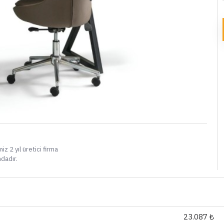
i
iz 2 yıl üretici firma
ndadır.
23.087 ₺