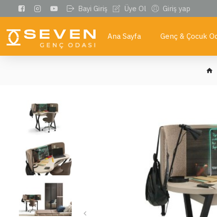
Bayi Giriş
Üye Ol
Giriş yap
Ana Sayfa
Genç & Çocuk Od