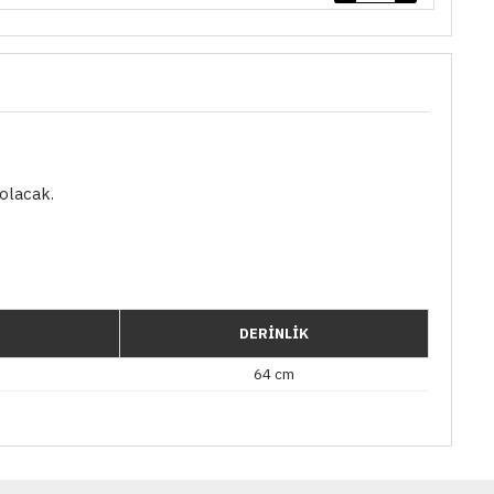
 olacak.
DERİNLİK
64 cm