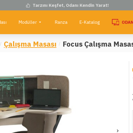
Tarzını Keşfet, Odanı Kendin Yarat!
ası
Modüller
Ranza
E-Katalog
ODAN
Çalışma Masası
Focus Çalışma Masa