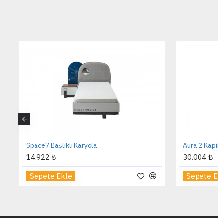
Space7 Başlıklı Karyola
Aura 2 Kapı
14.922 ₺
30.004 ₺
Sepete Ekle
Sepete E