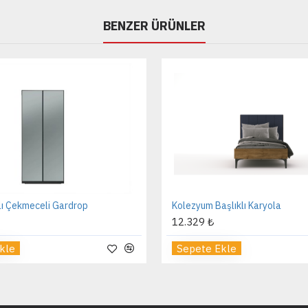
BENZER ÜRÜNLER
lı Çekmeceli Gardrop
Kolezyum Başlıklı Karyola
12.329 ₺
kle
Sepete Ekle