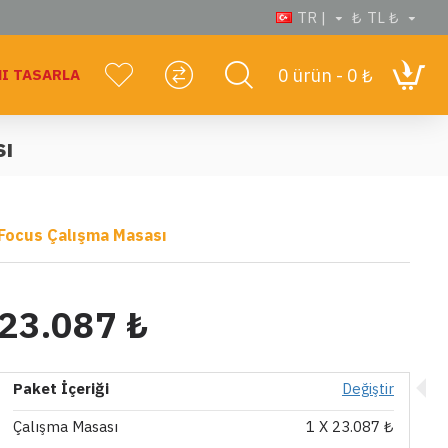
TR |
₺
TL ₺
0 ürün - 0 ₺
I TASARLA
sı
Focus Çalışma Masası
23.087 ₺
Paket İçeriği
Değiştir
Çalışma Masası
1
X 23.087 ₺