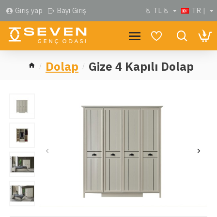
Giriş yap
Bayi Giriş
₺
TL ₺
TR |
Dolap
Gize 4 Kapılı Dolap