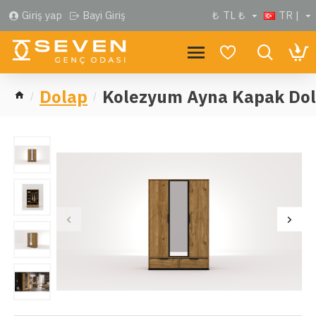
Giriş yap
Bayi Giriş
₺
TL ₺
TR |
Dolap
Kolezyum Ayna Kapak Do