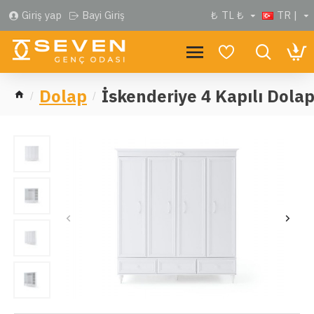
Giriş yap
Bayi Giriş
₺
TL ₺
TR |
Dolap
İskenderiye 4 Kapılı Dola