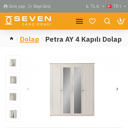
Giriş yap
Bayi Giriş
₺
TL ₺
TR |
Dolap
Petra AY 4 Kapılı Dolap