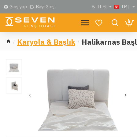
Giriş yap
Bayi Giriş
₺
TL ₺
TR |
Karyola & Başlık
Halikarnas Başl