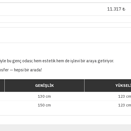
11.317 ₺
le bu genç odası; hem estetik hem de işlevi bir araya getiriyor.
mosfer — hepsi bir arada!
GENİŞLİK
YÜKSEL
130 cm
123 c
150 cm
123 c