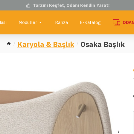
Tarzını Keşfet, Odanı Kendin Yarat!
ası
Modüller
Ranza
E-Katalog
ODAN
Karyola & Başlık
Osaka Başlık