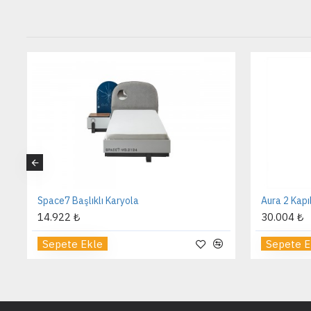
Space7 Başlıklı Karyola
Aura 2 Kapı
14.922 ₺
30.004 ₺
Sepete Ekle
Sepete E