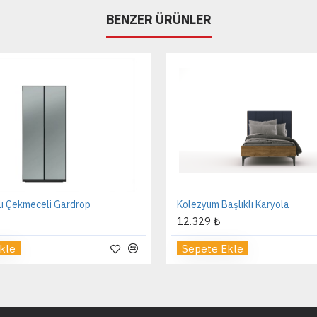
BENZER ÜRÜNLER
lı Çekmeceli Gardrop
Kolezyum Başlıklı Karyola
12.329 ₺
kle
Sepete Ekle