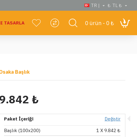
TR |
₺
TL ₺
0 ürün - 0 ₺
I TASARLA
Osaka Başlık
9.842 ₺
Paket İçeriği
Değiştir
Başlık (100x200)
1
X 9.842 ₺