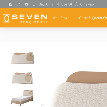
Bayi Giriş
Üye Ol
Giriş yap
Ana Sayfa
Genç & Çocuk Od