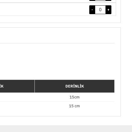
-
+
İK
DERİNLİK
m
15cm
m
15 cm