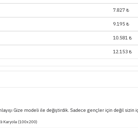
7.827 ₺
9.195 ₺
10.581 ₺
12.153 ₺
ışı Gize modeli ile değiştirdik. Sadece gençler için değil sizin i
ıklı Karyola (100x200)