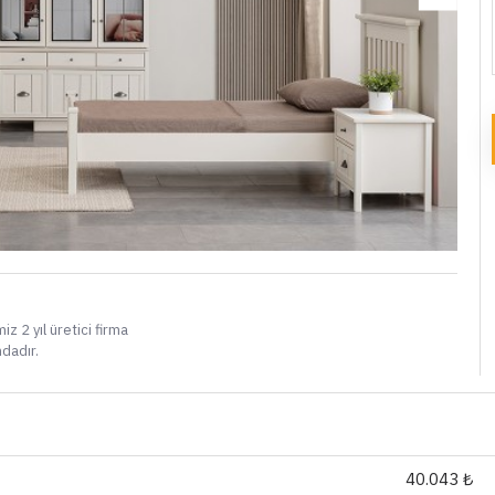
i
iz 2 yıl üretici firma
ndadır.
40.043 ₺