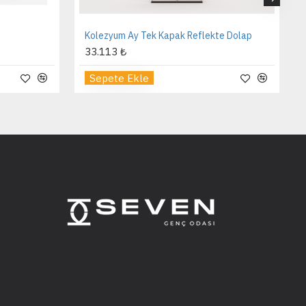
Kolezyum Ay Tek Kapak Reflekte Dolap
33.113 ₺
Sepete Ekle