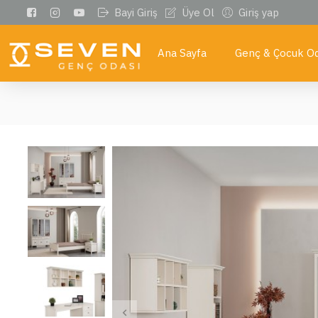
Bayi Giriş
Üye Ol
Giriş yap
Ana Sayfa
Genç & Çocuk Od