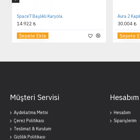
Space7 Başlıklı Karyola
Aura 2 Kapı
14.922 ₺
30.004 ₺
Sepete Ekle
Sepete E
Müşteri Servisi
Hesabım
Aydınlatma Metni
Hesabım
Çerez Politikası
Siparişlerim
Teslimat & Kurulum
Gizlilik Politikası