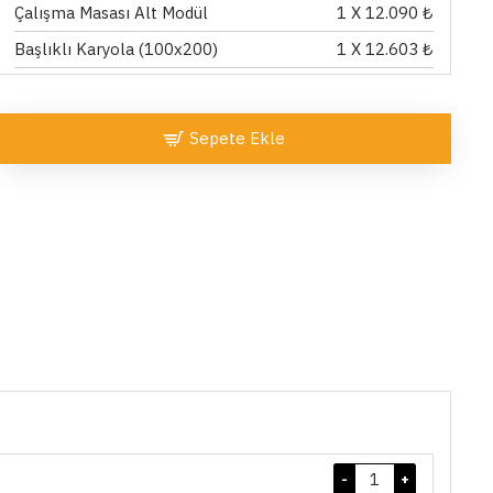
Çalışma Masası Alt Modül
1
X 12.090 ₺
Başlıklı Karyola (100x200)
1
X 12.603 ₺
Sepete Ekle
-
+