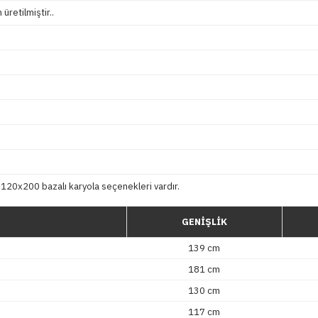
retilmiştir..
120x200 bazalı karyola seçenekleri vardır.
GENİŞLİK
139 cm
181 cm
130 cm
117 cm