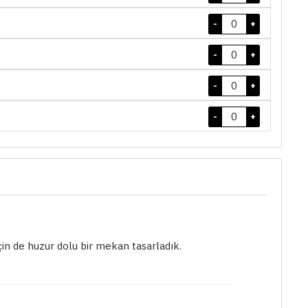
-
+
-
+
-
+
-
+
çin de huzur dolu bir mekan tasarladık.