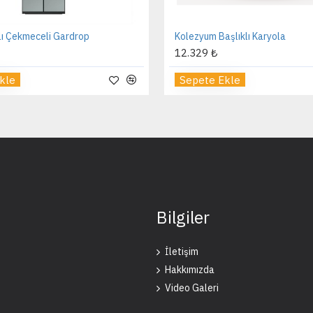
lı Çekmeceli Gardrop
Kolezyum Başlıklı Karyola
12.329 ₺
kle
Sepete Ekle
Bilgiler
İletişim
Hakkımızda
Video Galeri