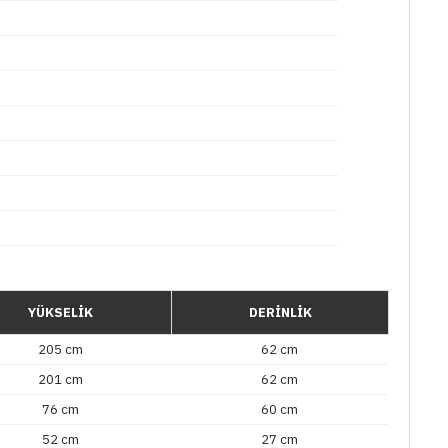
YÜKSELİK
DERİNLİK
205 cm
62 cm
201 cm
62 cm
76 cm
60 cm
52 cm
27 cm