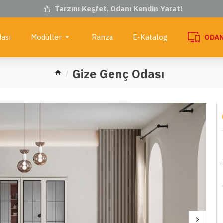
Tarzını Keşfet, Odanı Kendin Yarat!
ası
Modüller
Ranza
E-Katalog
ODAN
Gize Genç Odası