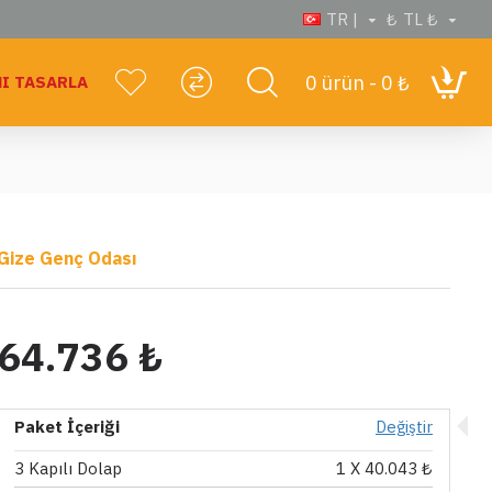
TR |
₺
TL ₺
0 ürün - 0 ₺
I TASARLA
Gize Genç Odası
64.736 ₺
Paket İçeriği
Değiştir
3 Kapılı Dolap
1
X 40.043 ₺