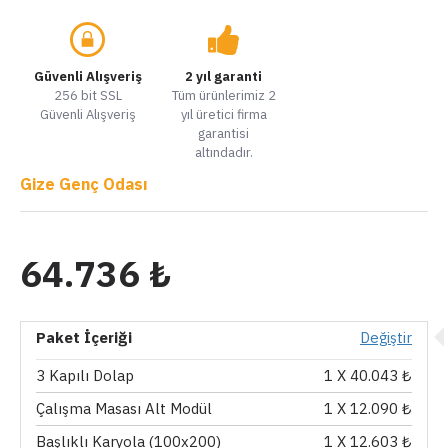
Güvenli Alışveriş
2 yıl garanti
256 bit SSL
Tüm ürünlerimiz 2
Güvenli Alışveriş
yıl üretici firma
garantisi
altındadır.
Gize Genç Odası
64.736 ₺
Paket İçeriği
Değiştir
3 Kapılı Dolap
1
X 40.043 ₺
Çalışma Masası Alt Modül
1
X 12.090 ₺
Başlıklı Karyola (100x200)
1
X 12.603 ₺