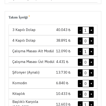
Takım İçeriği
3 Kapılı Dolap
40.043 ₺
-
+
4 Kapılı Dolap
38.891 ₺
-
+
Çalışma Masası Alt Modül
12.090 ₺
-
+
Çalışma Masası Üst Modül
4.431 ₺
-
+
Şifonyer (Aynalı)
13.730 ₺
-
+
Komodin
6.840 ₺
-
+
Kitaplık
10.433 ₺
-
+
Başlıklı Karyola
12.603 ₺
-
+