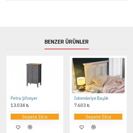
BENZER ÜRÜNLER
Petra Şifonyer
İskenderiye Başlık
13.034 ₺
7.603 ₺
Sepete Ekle
Sepete Ekle