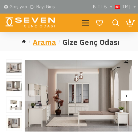
Giriş yap
Bayi Giriş
₺
TL ₺
TR |
Arama
Gize Genç Odası