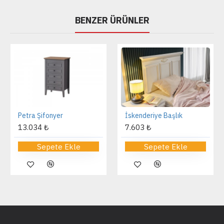
BENZER ÜRÜNLER
Petra Şifonyer
İskenderiye Başlık
13.034 ₺
7.603 ₺
Sepete Ekle
Sepete Ekle