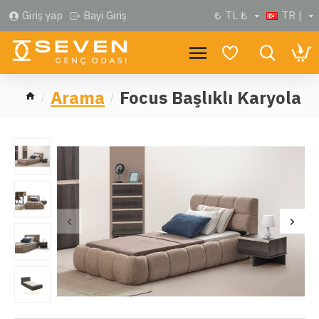
Giriş yap
Bayi Giriş
₺
TL ₺
TR |
Arama
Focus Başlıklı Karyola