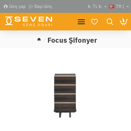
Giriş yap
Bayi Giriş
₺
TL ₺
TR |
Focus Şifonyer