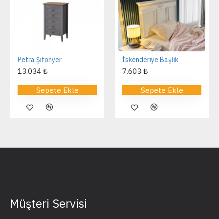
Petra Şifonyer
İskenderiye Başlık
13.034 ₺
7.603 ₺
Sepete Ekle
Sepete Ekle
Müşteri Servisi