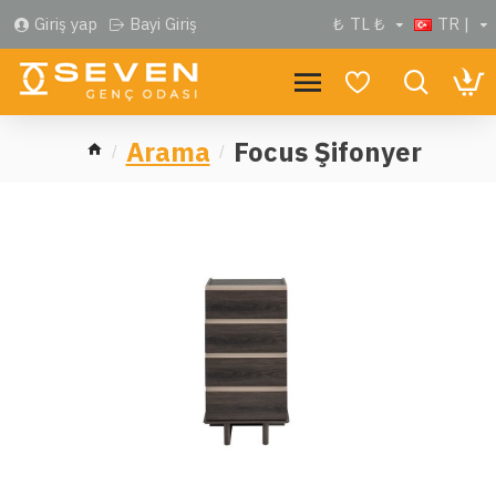
Giriş yap
Bayi Giriş
₺
TL ₺
TR |
Arama
Focus Şifonyer