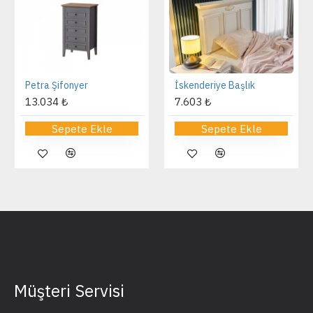
Petra Şifonyer
İskenderiye Başlık
13.034 ₺
7.603 ₺
Sepete Ekle
Sepete Ekle
Müşteri Servisi