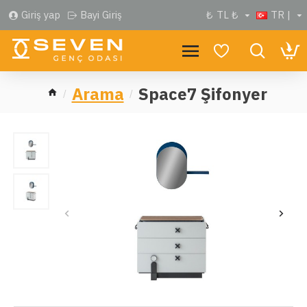
Giriş yap
Bayi Giriş
₺
TL ₺
TR |
Arama
Space7 Şifonyer