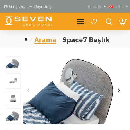
Giriş yap
Bayi Giriş
₺
TL ₺
TR |
Arama
Space7 Başlık