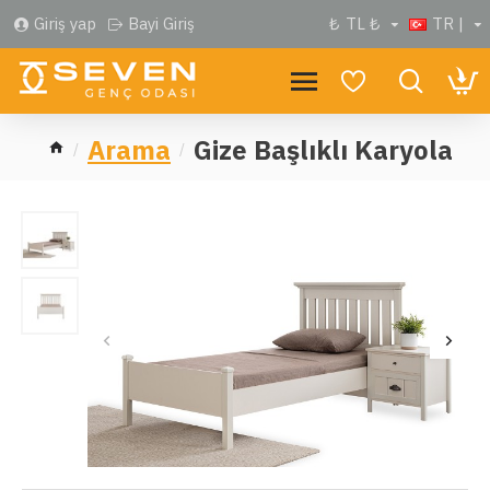
Giriş yap
Bayi Giriş
₺
TL ₺
TR |
Arama
Gize Başlıklı Karyola