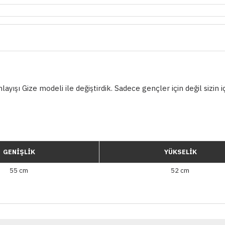
ışı Gize modeli ile değiştirdik. Sadece gençler için değil sizin i
GENİŞLİK
YÜKSELİK
55 cm
52 cm