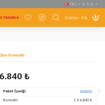
TR |
₺
TL ₺
0 ürün - 0 ₺
I TASARLA
Gize Komodin
6.840 ₺
Paket İçeriği
Değiştir
Komodin
1
X 6.840 ₺