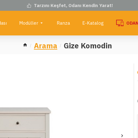
Tarzını Keşfet, Odanı Kendin Yarat!
ası
Modüller
Ranza
E-Katalog
ODAN
Arama
Gize Komodin