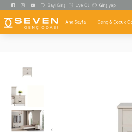
Bayi Giriş
Üye Ol
Giriş yap
Ana Sayfa
Genç & Çocuk Od