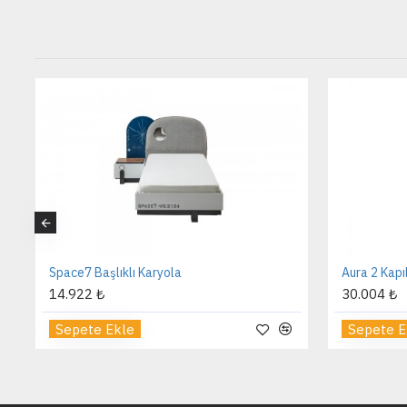
Space7 Başlıklı Karyola
Aura 2 Kapı
14.922 ₺
30.004 ₺
Sepete Ekle
Sepete E