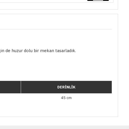
çin de huzur dolu bir mekan tasarladık.
DERİNLİK
45 cm