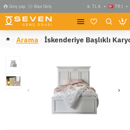
Giriş yap
Bayi Giriş
₺
TL ₺
TR |
Arama
İskenderiye Başlıklı Kary