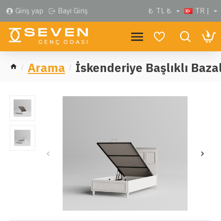
Giriş yap
Bayi Giriş
₺
TL ₺
TR |
Arama
İskenderiye Başlıklı Baza