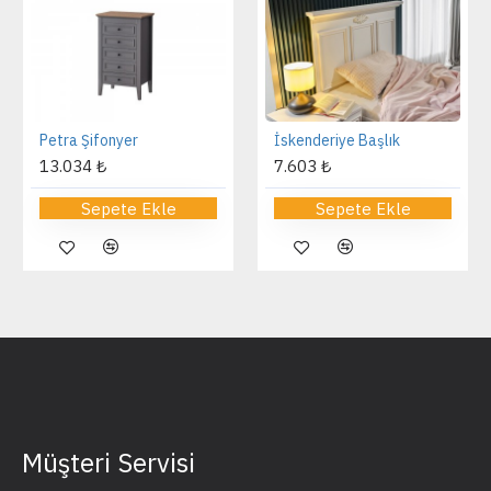
Petra Şifonyer
İskenderiye Başlık
13.034 ₺
7.603 ₺
Sepete Ekle
Sepete Ekle
Müşteri Servisi