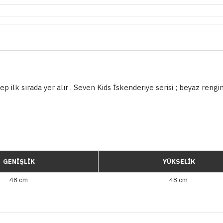
p ilk sırada yer alır . Seven Kids İskenderiye serisi ; beyaz rengi
GENİŞLİK
YÜKSELİK
48 cm
48 cm