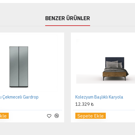
BENZER ÜRÜNLER
lı Çekmeceli Gardrop
Kolezyum Başlıklı Karyola
12.329 ₺
kle
Sepete Ekle