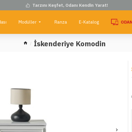
Tarzını Keşfet, Odanı Kendin Yarat!
ası
Modüller
Ranza
E-Katalog
ODAN
İskenderiye Komodin