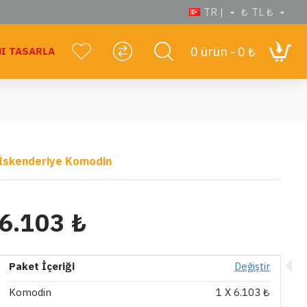
TR |
₺
TL ₺
0 ürün - 0 ₺
I TASARLA
İskenderiye Komodin
6.103 ₺
Paket İçeriği
Değiştir
Komodin
1
X 6.103 ₺