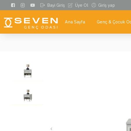
Bayi Giriş
Üye Ol
Giriş yap
Ana Sayfa
Genç & Çocuk Od