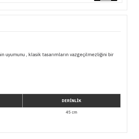
nin uyumunu , klasik tasarımların vazgeçilmezliğini bir
DERİNLİK
45 cm