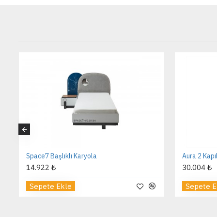
Space7 Başlıklı Karyola
Aura 2 Kapı
14.922 ₺
30.004 ₺
Sepete Ekle
Sepete E