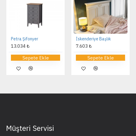
Petra Şifonyer
İskenderiye Başlık
13.034 ₺
7.603 ₺
Sepete Ekle
Sepete Ekle
Müşteri Servisi