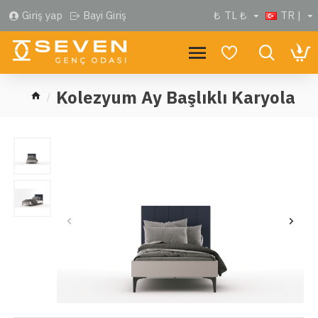
Giriş yap
Bayi Giriş
₺
TL ₺
TR |
Kolezyum Ay Başlıklı Karyola