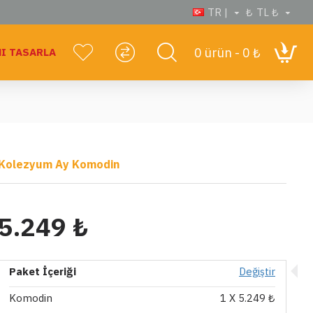
TR |
₺
TL ₺
0 ürün - 0 ₺
I TASARLA
Kolezyum Ay Komodin
5.249 ₺
Paket İçeriği
Değiştir
Komodin
1
X 5.249 ₺