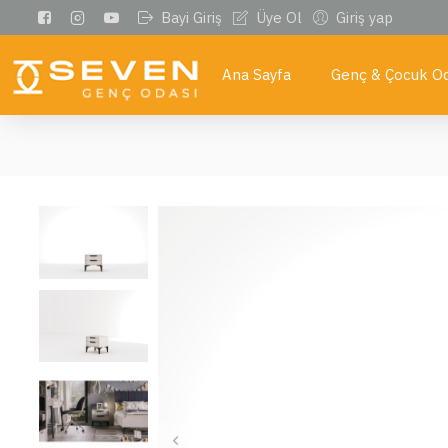
Bayi Giriş
Üye Ol
Giriş yap
Ana Sayfa
Genç & Çocuk Od