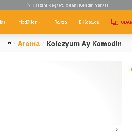
Tarzını Keşfet, Odanı Kendin Yarat!
ası
Modüller
Ranza
E-Katalog
ODAN
Arama
Kolezyum Ay Komodin