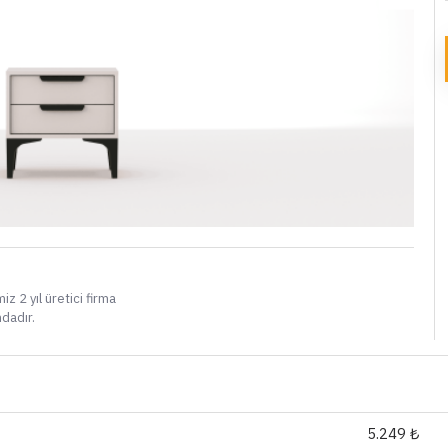
i
iz 2 yıl üretici firma
ndadır.
5.249 ₺