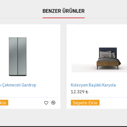
BENZER ÜRÜNLER
lı Çekmeceli Gardrop
Kolezyum Başlıklı Karyola
12.329 ₺
kle
Sepete Ekle