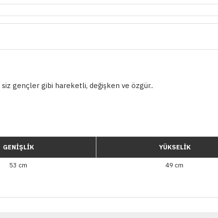
siz gençler gibi hareketli, değişken ve özgür..
GENİŞLİK
YÜKSELİK
53 cm
49 cm