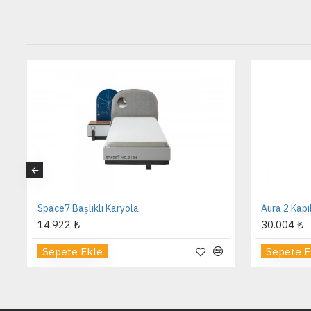
Space7 Başlıklı Karyola
Aura 2 Kapı
14.922 ₺
30.004 ₺
Sepete Ekle
Sepete E