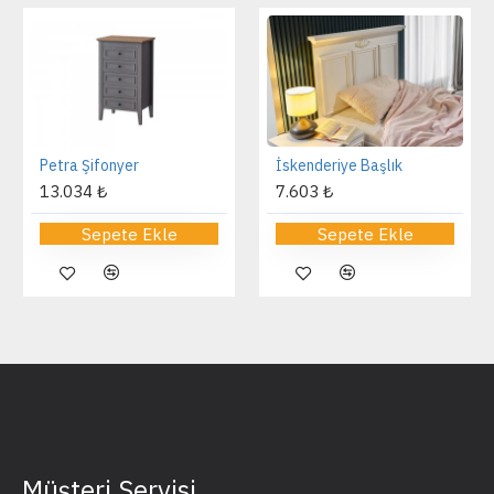
Petra Şifonyer
İskenderiye Başlık
13.034 ₺
7.603 ₺
Sepete Ekle
Sepete Ekle
Müşteri Servisi