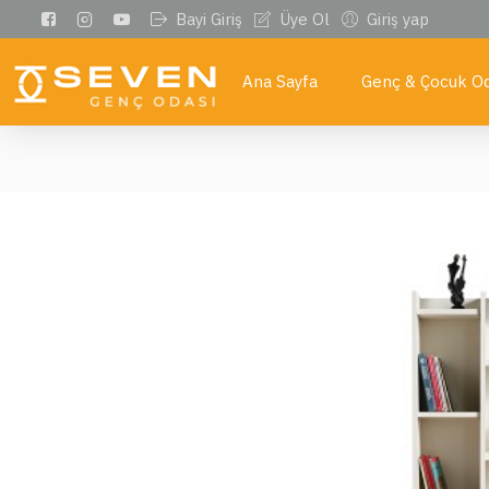
Bayi Giriş
Üye Ol
Giriş yap
Ana Sayfa
Genç & Çocuk Od