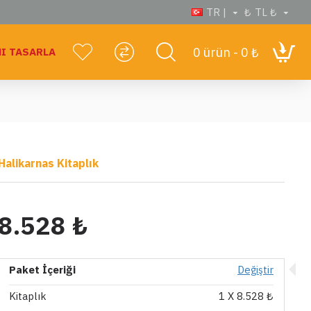
TR |
₺
TL ₺
0 ürün - 0 ₺
I TASARLA
Halikarnas Kitaplık
8.528 ₺
Paket İçeriği
Değiştir
Kitaplık
1
X 8.528 ₺