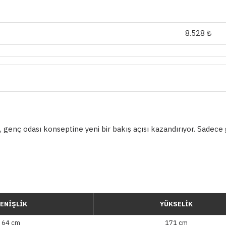
8.528 ₺
enç odası konseptine yeni bir bakış açısı kazandırıyor. Sadece gen
ENİŞLİK
YÜKSELİK
64 cm
171 cm