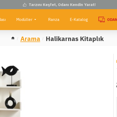
Tarzını Keşfet, Odanı Kendin Yarat!
ası
Modüller
Ranza
E-Katalog
ODAN
Arama
Halikarnas Kitaplık