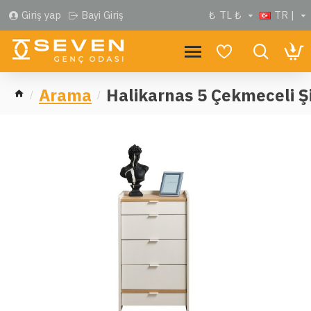
Giriş yap
Bayi Giriş
₺
TL ₺
TR |
Arama
Halikarnas 5 Çekmeceli Ş