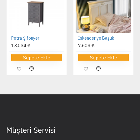
Petra Şifonyer
İskenderiye Başlık
13.034 ₺
7.603 ₺
Sepete Ekle
Sepete Ekle
Müşteri Servisi