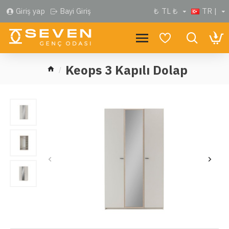
Giriş yap
Bayi Giriş
₺
TL ₺
TR |
Keops 3 Kapılı Dolap