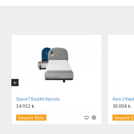
Space7 Başlıklı Karyola
Aura 2 Kapı
14.922 ₺
30.004 ₺
Sepete Ekle
Sepete E