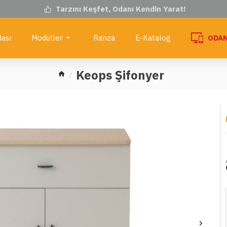
Tarzını Keşfet, Odanı Kendin Yarat!
ası
Modüller
Ranza
E-Katalog
ODAN
Keops Şifonyer