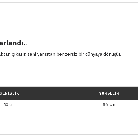
arlandı..
an çıkarır, seni yansıtan benzersiz bir dünyaya dönüşür.
GENİŞLİK
YÜKSELİK
80 cm
86 cm