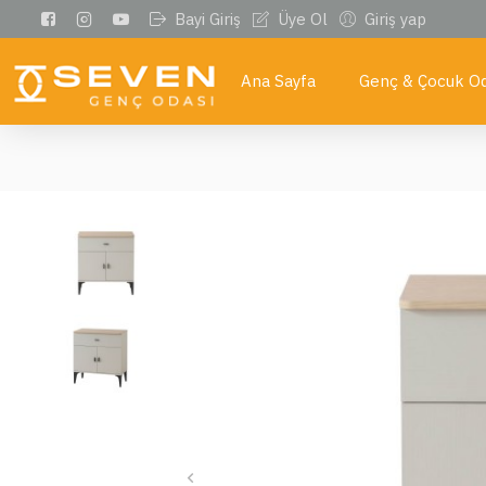
Bayi Giriş
Üye Ol
Giriş yap
Ana Sayfa
Genç & Çocuk Od