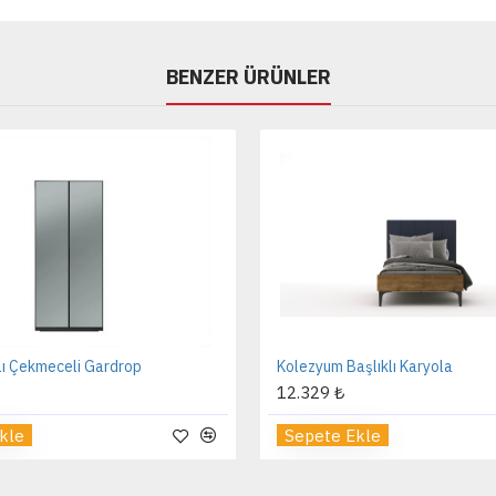
BENZER ÜRÜNLER
lı Çekmeceli Gardrop
Kolezyum Başlıklı Karyola
12.329 ₺
kle
Sepete Ekle