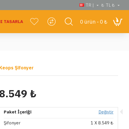
TR |
₺
TL ₺
0 ürün - 0 ₺
I TASARLA
Keops Şifonyer
8.549 ₺
Paket İçeriği
Değiştir
Şifonyer
1
X 8.549 ₺