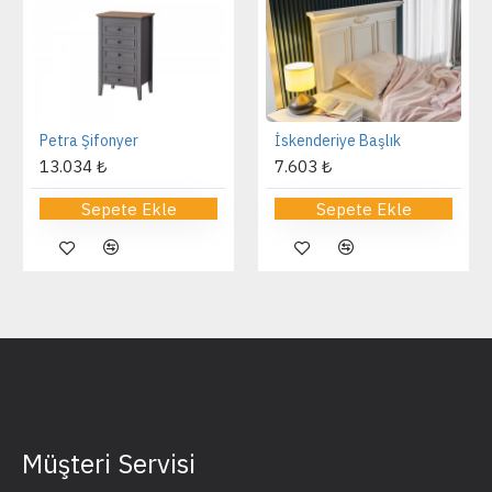
Petra Şifonyer
İskenderiye Başlık
13.034 ₺
7.603 ₺
Sepete Ekle
Sepete Ekle
Müşteri Servisi