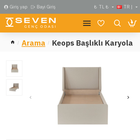
Giriş yap
Bayi Giriş
₺
TL ₺
TR |
Arama
Keops Başlıklı Karyola