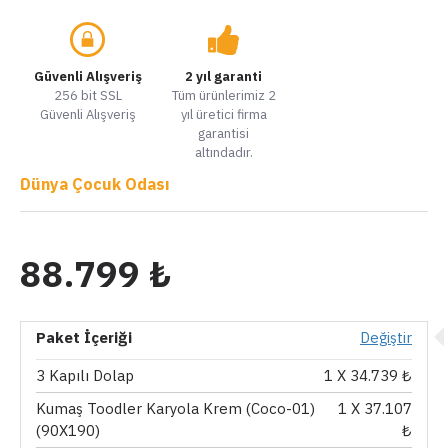
Güvenli Alışveriş
2 yıl garanti
256 bit SSL
Tüm ürünlerimiz 2
Güvenli Alışveriş
yıl üretici firma
garantisi
altındadır.
Dünya Çocuk Odası
88.799 ₺
Paket İçeriği
Değiştir
3 Kapılı Dolap
1
X 34.739 ₺
Kumaş Toodler Karyola Krem (Coco-01)
1
X 37.107
(90X190)
₺