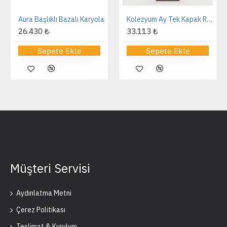
Aura Başlıklı Bazalı Karyola
Kolezyum Ay Tek Kapak Reflekte Dolap
26.430 ₺
33.113 ₺
Sepete Ekle
Sepete Ekle
Müşteri Servisi
Aydınlatma Metni
Çerez Politikası
Teslimat & Kurulum