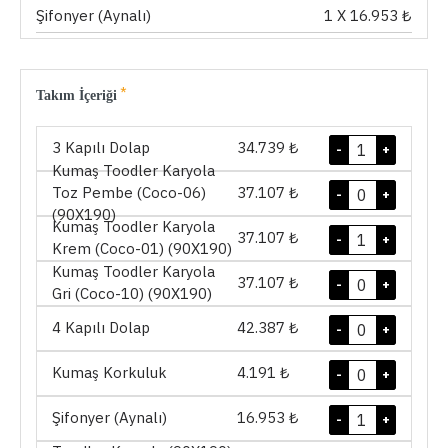
Şifonyer (Aynalı)
1
X 16.953 ₺
Takım İçeriği
3 Kapılı Dolap
34.739 ₺
-
+
Kumaş Toodler Karyola
Toz Pembe (Coco-06)
37.107 ₺
-
+
(90X190)
Kumaş Toodler Karyola
37.107 ₺
-
+
Krem (Coco-01) (90X190)
Kumaş Toodler Karyola
37.107 ₺
-
+
Gri (Coco-10) (90X190)
4 Kapılı Dolap
42.387 ₺
-
+
Kumaş Korkuluk
4.191 ₺
-
+
Şifonyer (Aynalı)
16.953 ₺
-
+