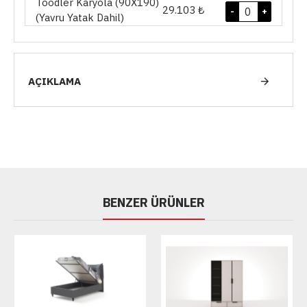
Toodler Karyola (90X190)
29.103 ₺
-
+
(Yavru Yatak Dahil)
AÇIKLAMA
BENZER ÜRÜNLER