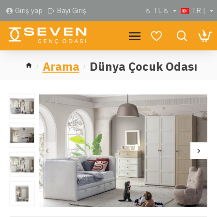
Giriş yap
Bayi Giriş
₺
TL ₺
TR |
Arama
Dünya Çocuk Odası